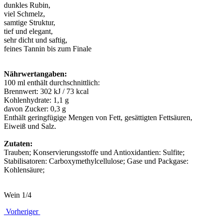
dunkles Rubin,
viel Schmelz,
samtige Struktur,
tief und elegant,
sehr dicht und saftig,
feines Tannin bis zum Finale
Nährwertangaben:
100 ml enthält durchschnittlich:
Brennwert: 302 kJ / 73 kcal
Kohlenhydrate: 1,1 g
davon Zucker: 0,3 g
Enthält geringfügige Mengen von Fett, gesättigten Fettsäuren,
Eiweiß und Salz.
Zutaten:
Trauben; Konservierungsstoffe und Antioxidantien: Sulfite;
Stabilisatoren: Carboxymethylcellulose; Gase und Packgase:
Kohlensäure;
Wein 1/4
Vorheriger